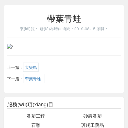
帶葉青蛙
來(lái)源：
發(fā)布時(shí)間：2019-08-15
瀏覽：
上一篇：
大雙馬
下一篇：
帶葉青蛙1
服務(wù)項(xiàng)目
雕塑工程
砂巖雕塑
石雕
斑銅工藝品