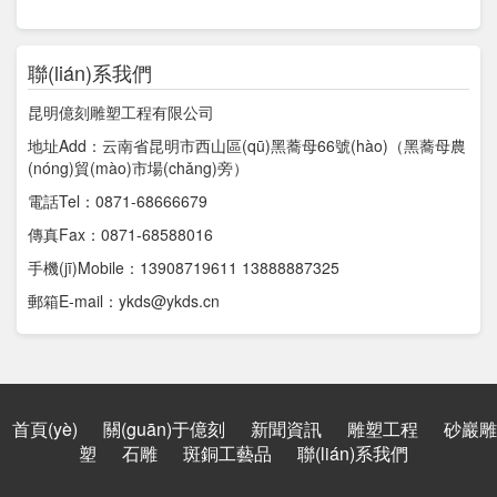
聯(lián)系我們
昆明億刻雕塑工程有限公司
地址Add：云南省昆明市西山區(qū)黑蕎母66號(hào)（黑蕎母農
(nóng)貿(mào)市場(chǎng)旁）
電話Tel：0871-68666679
傳真Fax：0871-68588016
手機(jī)Mobile：13908719611 13888887325
郵箱E-mail：ykds@ykds.cn
首頁(yè)
關(guān)于億刻
新聞資訊
雕塑工程
砂巖雕
塑
石雕
斑銅工藝品
聯(lián)系我們