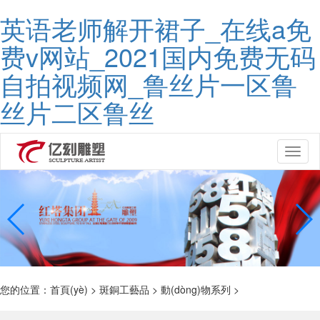
英语老师解开裙子_在线a免
费v网站_2021国内免费无码
自拍视频网_鲁丝片一区鲁
丝片二区鲁丝
Toggl
naviga
您的位置：
首頁(yè)
>
斑銅工藝品
>
動(dòng)物系列
>