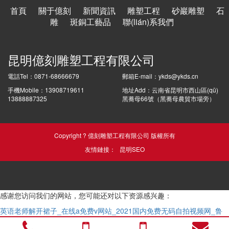
首頁
關于億刻
新聞資訊
雕塑工程
砂巖雕塑
石
雕
斑銅工藝品
聯(lián)系我們
昆明億刻雕塑工程有限公司
電話Tel：0871-68666679
郵箱E-mail：ykds@ykds.cn
手機Mobile：13908719611
地址Add：云南省昆明市西山區(qū)
13888887325
黑蕎母66號（黑蕎母農貿市場旁）
Copyright ? 億刻雕塑工程有限公司 版權所有
友情鏈接：
昆明SEO
感谢您访问我们的网站，您可能还对以下资源感兴趣：
英语老师解开裙子_在线a免费v网站_2021国内免费无码自拍视频网_鲁
丝片一区鲁丝片二区鲁丝