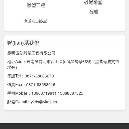
砂巖雕塑
雕塑工程
石雕
斑銅工藝品
聯(lián)系我們
昆明億刻雕塑工程有限公司
地址Add：云南省昆明市西山區(qū)黑蕎母66號（黑蕎母農貿市
場旁）
電話Tel：0871-68666679
傳真Fax：0871-68588016
手機Mobile：13908719611 13888887325
郵箱E-mail：ykds@ykds.cn