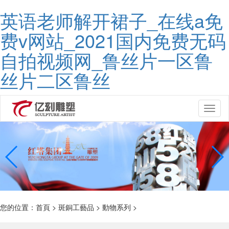
英语老师解开裙子_在线a免
费v网站_2021国内免费无码
自拍视频网_鲁丝片一区鲁
丝片二区鲁丝
Toggl
naviga
您的位置：
首頁
>
斑銅工藝品
>
動物系列
>