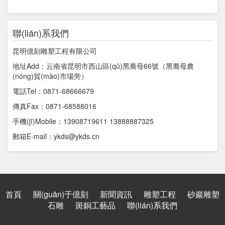
聯(lián)系我們
昆明億刻雕塑工程有限公司
地址Add：云南省昆明市西山區(qū)黑蕎母66號（黑蕎母農
(nóng)貿(mào)市場旁）
電話Tel：0871-68666679
傳真Fax：0871-68588016
手機(jī)Mobile：13908719611 13888887325
郵箱E-mail：ykds@ykds.cn
首頁
關(guān)于億刻
新聞資訊
雕塑工程
砂巖雕塑
石雕
斑銅工藝品
聯(lián)系我們