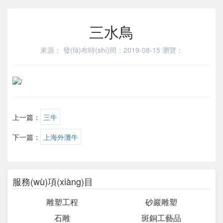
三水鳥
來源：
發(fā)布時(shí)間：2019-08-15
瀏覽：
上一篇：
三牛
下一篇：
上海外灘牛
服務(wù)項(xiàng)目
雕塑工程
砂巖雕塑
石雕
斑銅工藝品