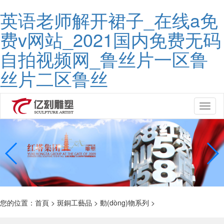
英语老师解开裙子_在线a免
费v网站_2021国内免费无码
自拍视频网_鲁丝片一区鲁
丝片二区鲁丝
Toggl
naviga
您的位置：
首頁
>
斑銅工藝品
>
動(dòng)物系列
>