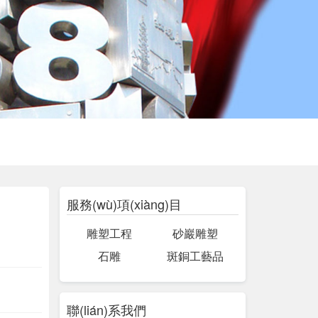
服務(wù)項(xiàng)目
雕塑工程
砂巖雕塑
石雕
斑銅工藝品
聯(lián)系我們