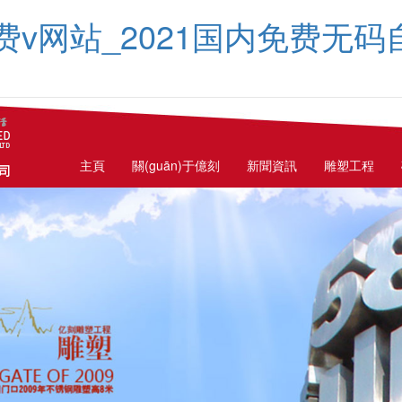
费v网站_2021国内免费无
主頁
關(guān)于億刻
新聞資訊
雕塑工程