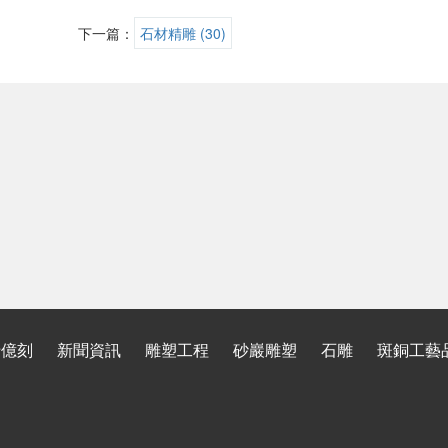
下一篇：
石材精雕 (30)
于億刻
新聞資訊
雕塑工程
砂巖雕塑
石雕
斑銅工藝