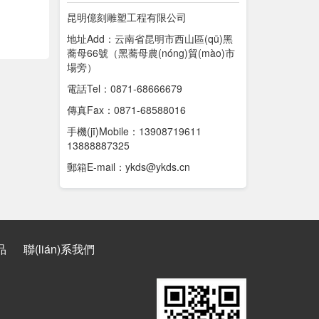
昆明億刻雕塑工程有限公司
地址Add：云南省昆明市西山區(qū)黑
蕎母66號（黑蕎母農(nóng)貿(mào)市
場旁）
電話Tel：0871-68666679
傳真Fax：0871-68588016
手機(jī)Mobile：13908719611
13888887325
郵箱E-mail：ykds@ykds.cn
品
聯(lián)系我們