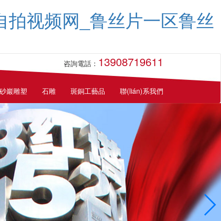
码自拍视频网_鲁丝片一区鲁丝
13908719611
咨詢電話：
砂巖雕塑
石雕
斑銅工藝品
聯(lián)系我們