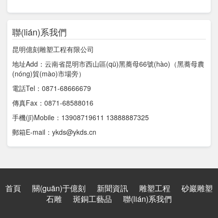
聯(lián)系我們
昆明億刻雕塑工程有限公司
地址Add：云南省昆明市西山區(qū)黑蕎母66號(hào)（黑蕎母農
(nóng)貿(mào)市場旁）
電話Tel：0871-68666679
傳真Fax：0871-68588016
手機(jī)Mobile：13908719611 13888887325
郵箱E-mail：ykds@ykds.cn
首頁
關(guān)于億刻
新聞資訊
雕塑工程
砂巖雕塑
石雕
斑銅工藝品
聯(lián)系我們