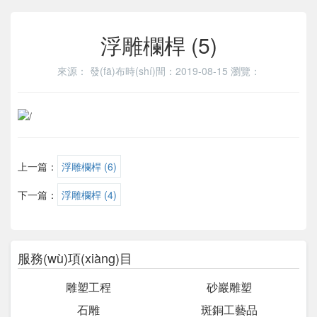
浮雕欄桿 (5)
來源：
發(fā)布時(shí)間：2019-08-15
瀏覽：
上一篇：
浮雕欄桿 (6)
下一篇：
浮雕欄桿 (4)
服務(wù)項(xiàng)目
雕塑工程
砂巖雕塑
石雕
斑銅工藝品