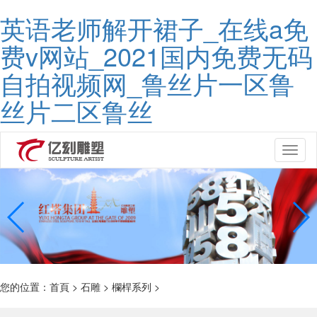
英语老师解开裙子_在线a免
费v网站_2021国内免费无码
自拍视频网_鲁丝片一区鲁
丝片二区鲁丝
Toggl
naviga
您的位置：
首頁
>
石雕
>
欄桿系列
>