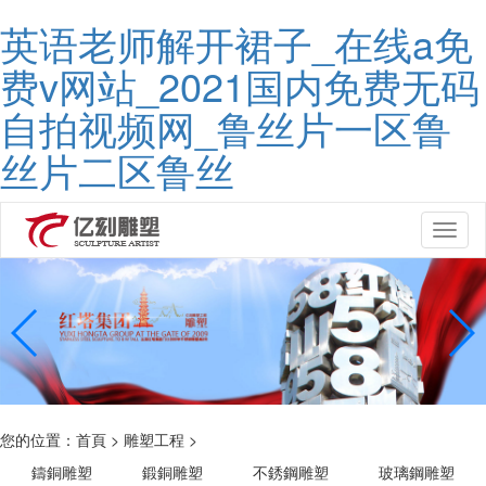
英语老师解开裙子_在线a免
费v网站_2021国内免费无码
自拍视频网_鲁丝片一区鲁
丝片二区鲁丝
Toggl
naviga
您的位置：
首頁
>
雕塑工程
>
鑄銅雕塑
鍛銅雕塑
不銹鋼雕塑
玻璃鋼雕塑