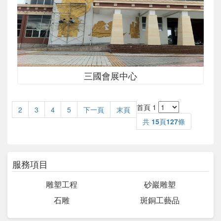
三國會展中心
首頁
1
2
3
4
5
下一頁
末頁
共
15
頁
127
條
服務項目
雕塑工程
砂巖雕塑
石雕
斑銅工藝品