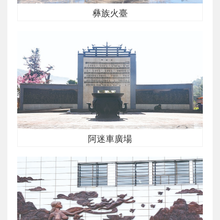
彝族火臺
阿迷車廣場