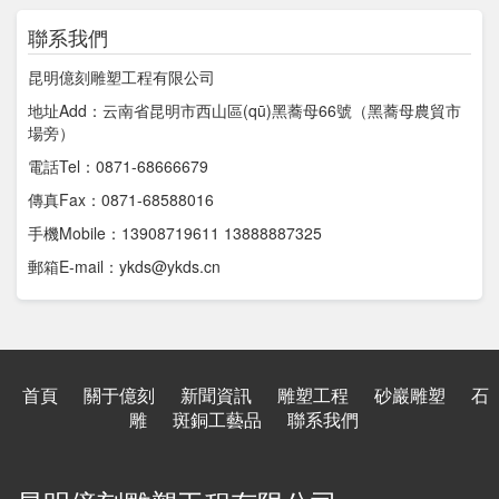
聯系我們
昆明億刻雕塑工程有限公司
地址Add：云南省昆明市西山區(qū)黑蕎母66號（黑蕎母農貿市
場旁）
電話Tel：0871-68666679
傳真Fax：0871-68588016
手機Mobile：13908719611 13888887325
郵箱E-mail：ykds@ykds.cn
首頁
關于億刻
新聞資訊
雕塑工程
砂巖雕塑
石
雕
斑銅工藝品
聯系我們