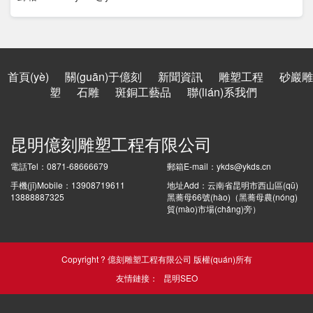
首頁(yè)
關(guān)于億刻
新聞資訊
雕塑工程
砂巖雕
塑
石雕
斑銅工藝品
聯(lián)系我們
昆明億刻雕塑工程有限公司
電話Tel：0871-68666679
郵箱E-mail：ykds@ykds.cn
手機(jī)Mobile：13908719611
地址Add：云南省昆明市西山區(qū)
13888887325
黑蕎母66號(hào)（黑蕎母農(nóng)
貿(mào)市場(chǎng)旁）
Copyright ? 億刻雕塑工程有限公司 版權(quán)所有
友情鏈接：
昆明SEO