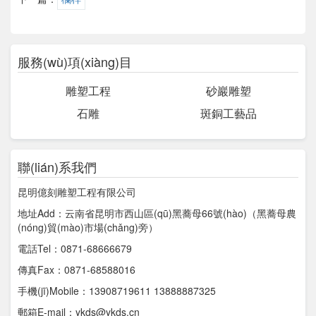
服務(wù)項(xiàng)目
雕塑工程
砂巖雕塑
石雕
斑銅工藝品
聯(lián)系我們
昆明億刻雕塑工程有限公司
地址Add：云南省昆明市西山區(qū)黑蕎母66號(hào)（黑蕎母農
(nóng)貿(mào)市場(chǎng)旁）
電話Tel：0871-68666679
傳真Fax：0871-68588016
手機(jī)Mobile：13908719611 13888887325
郵箱E-mail：ykds@ykds.cn