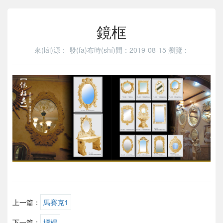
鏡框
來(lái)源：
發(fā)布時(shí)間：2019-08-15
瀏覽：
上一篇：
馬賽克1
下一篇：
欄桿