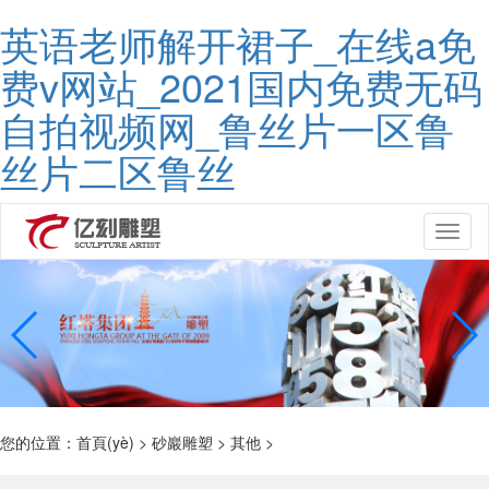
英语老师解开裙子_在线a免
费v网站_2021国内免费无码
自拍视频网_鲁丝片一区鲁
丝片二区鲁丝
Toggl
naviga
您的位置：
首頁(yè)
>
砂巖雕塑
>
其他
>