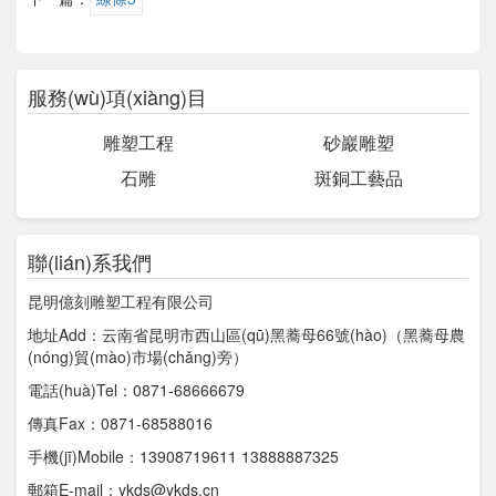
服務(wù)項(xiàng)目
雕塑工程
砂巖雕塑
石雕
斑銅工藝品
聯(lián)系我們
昆明億刻雕塑工程有限公司
地址Add：云南省昆明市西山區(qū)黑蕎母66號(hào)（黑蕎母農
(nóng)貿(mào)市場(chǎng)旁）
電話(huà)Tel：0871-68666679
傳真Fax：0871-68588016
手機(jī)Mobile：13908719611 13888887325
郵箱E-mail：ykds@ykds.cn