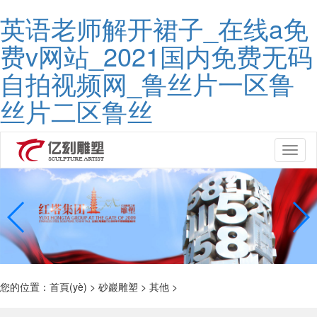
英语老师解开裙子_在线a免
费v网站_2021国内免费无码
自拍视频网_鲁丝片一区鲁
丝片二区鲁丝
Toggl
naviga
您的位置：
首頁(yè)
>
砂巖雕塑
>
其他
>