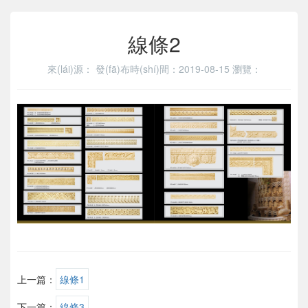
線條2
來(lái)源：
發(fā)布時(shí)間：2019-08-15
瀏覽：
上一篇：
線條1
下一篇：
線條3