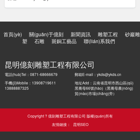
首頁(yè)
關(guān)于億刻
新聞資訊
雕塑工程
砂巖雕
塑
石雕
斑銅工藝品
聯(lián)系我們
昆明億刻雕塑工程有限公司
電話(huà)Tel：0871-68666679
郵箱E-mail：ykds@ykds.cn
手機(jī)Mobile：13908719611
地址Add：云南省昆明市西山區(qū)
13888887325
黑蕎母66號(hào)（黑蕎母農(nóng)
貿(mào)市場(chǎng)旁）
Copyright ? 億刻雕塑工程有限公司 版權(quán)所有
友情鏈接：
昆明SEO