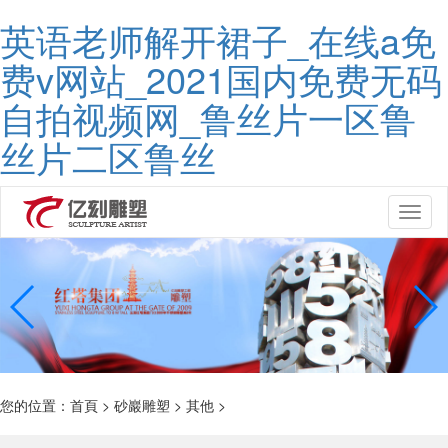
英语老师解开裙子_在线a免
费v网站_2021国内免费无码
自拍视频网_鲁丝片一区鲁
丝片二区鲁丝
Toggl
naviga
您的位置：
首頁
>
砂巖雕塑
>
其他
>