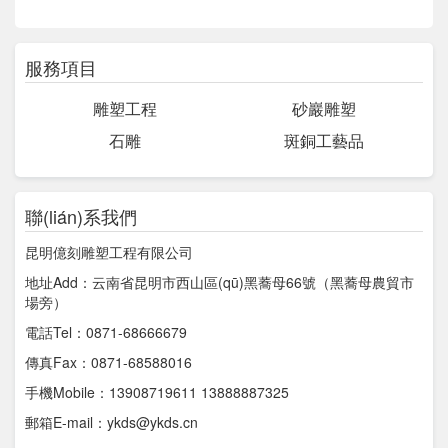
服務項目
雕塑工程
砂巖雕塑
石雕
斑銅工藝品
聯(lián)系我們
昆明億刻雕塑工程有限公司
地址Add：云南省昆明市西山區(qū)黑蕎母66號（黑蕎母農貿市
場旁）
電話Tel：0871-68666679
傳真Fax：0871-68588016
手機Mobile：13908719611 13888887325
郵箱E-mail：ykds@ykds.cn