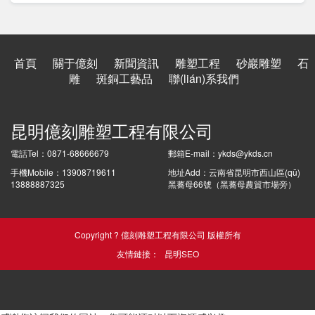
首頁
關于億刻
新聞資訊
雕塑工程
砂巖雕塑
石
雕
斑銅工藝品
聯(lián)系我們
昆明億刻雕塑工程有限公司
電話Tel：0871-68666679
郵箱E-mail：ykds@ykds.cn
手機Mobile：13908719611
地址Add：云南省昆明市西山區(qū)
13888887325
黑蕎母66號（黑蕎母農貿市場旁）
Copyright ? 億刻雕塑工程有限公司 版權所有
友情鏈接：
昆明SEO