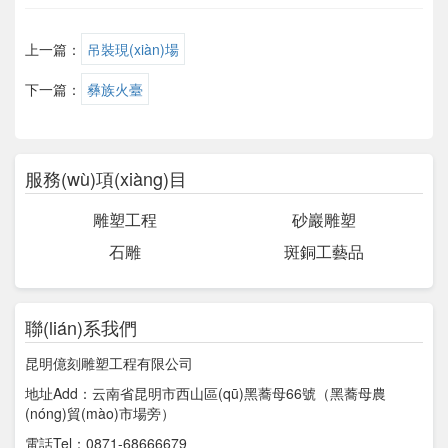
上一篇：
吊裝現(xiàn)場
下一篇：
彝族火臺
服務(wù)項(xiàng)目
雕塑工程
砂巖雕塑
石雕
斑銅工藝品
聯(lián)系我們
昆明億刻雕塑工程有限公司
地址Add：云南省昆明市西山區(qū)黑蕎母66號（黑蕎母農
(nóng)貿(mào)市場旁）
電話Tel：0871-68666679