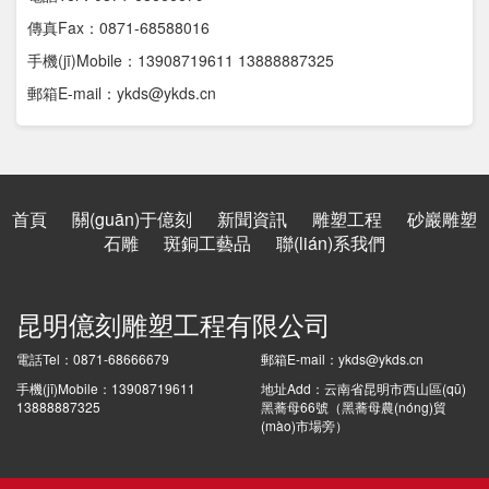
傳真Fax：0871-68588016
手機(jī)Mobile：13908719611 13888887325
郵箱E-mail：ykds@ykds.cn
首頁
關(guān)于億刻
新聞資訊
雕塑工程
砂巖雕塑
石雕
斑銅工藝品
聯(lián)系我們
昆明億刻雕塑工程有限公司
電話Tel：0871-68666679
郵箱E-mail：ykds@ykds.cn
手機(jī)Mobile：13908719611
地址Add：云南省昆明市西山區(qū)
13888887325
黑蕎母66號（黑蕎母農(nóng)貿
(mào)市場旁）