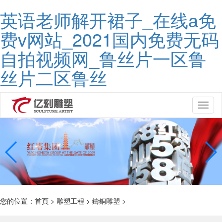
英语老师解开裙子_在线a免
费v网站_2021国内免费无码
自拍视频网_鲁丝片一区鲁
丝片二区鲁丝
Toggl
naviga
您的位置：
首頁
>
雕塑工程
>
鑄銅雕塑
>